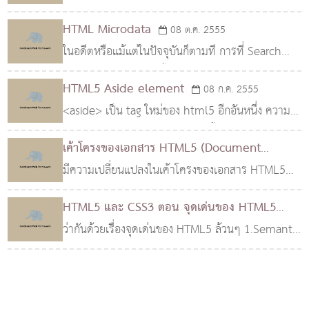
แทรกเข้าไปยัง HTML โดยตรง โดยที่ Microdata ถูก
HTML Microdata
08 ต.ค. 2555
ใช้เพื่ออธิบายเกี่ยวกับองค์ประกอบของหน้าเว็บ ซึ่งจะ
ในอดีตหรือแม้แต่ในปัจจุบันก็ตามที การที่ Search
ถูกใช..
Engine จะตีความว่าเนื้อหาของเราอยู่ที่ตรงไหนใน
HTML5 Aside element
08 ก.ค. 2555
หน้าเว็บเพจ จะเป็นเรื่องที่ยากเย็นแสนเข็ญน่าดู เนื่อง..
<aside> เป็น tag ใหม่ของ html5 อีกอันหนึ่ง ความ
หมายของ <aside> คือ ส่วนของเนื้อหาที่เกี่ยวของกับ
เค้าโครงของเอกสาร HTML5 (Document
เนื้อหาหลักที่อยู่โดยรอบ โดยมีจุดประสงค..
Outlines)
มีความเปลี่ยนแปลงในเค้าโครงของเอกสาร HTML5
02 ก.ย. 2555
(Document Outlines) ที่แตกต่างจาก HTML4 อย่าง
HTML5 และ CSS3 ตอน จุดเด่นของ HTML5
สิ้นเชิงนะครับ ซึ่งเราจำเป็นต้องเรียนรู้เพื่อก่อให้เกิดการ
ว่ากันด้วยเรื่องจุดเด่นของ HTML5 ล้วนๆ 1.Semantic
14 ต.ค. 2554
ใ..
Markup อย่างที่ผมอธิบายในบทความก่อนหน้าแบบ
สั้นๆว่ามันคือ "ความเป็นมิตรกับผู้ใช้ที่มากกว่าการ..