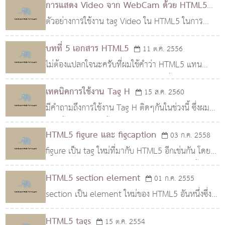
การแสดง Video จาก WebCam ด้วย HTML5
ตัวอย่างการใช้งาน tag Video ใน HTML5 ในการ
28 มี.ค. 2557
แสดงวีดีโอจาก Webcam โดยการใช้ Media Stream
บทที่ 5 เอกสาร HTML5
11 ต.ค. 2556
ไม่ต้องแปลกใจนะครับที่ผมใช้คำว่า HTML5 แทน
HTML เพราะจริงๆแล้วบทความในชุดนี้ผมจะเน้นไปที่
เทคนิคการใช้งาน Tag H
15 ส.ค. 2560
การใช้งาน HTML5 โดยตรง ซึ่งจะเป็นมาตรฐานต่อไป
มีคำถามถึงการใช้งาน Tag H ติดๆกันในช่วงนี้ ซึ่งผม
ในอนาคต เริ่ม
ตอบซ้ำๆไปหลายครั้งแล้วเลยคิดว่าเขียนเป็นบทความ
HTML5 figure และ figcaption
03 ก.ค. 2558
ไปเลยจะดีกว่า
figure เป็น tag ใหม่ที่มากับ HTML5 อีกเช่นกัน โดย
ทั่วๆไปเรามักนึกว่า figure จะใช้กับรูปภาพเท่านั้น แต่
HTML5 section element
01 ก.ค. 2555
โดยความหมายของ figure ที่แท้จริงแล้วจะ
section เป็น element ใหม่ของ HTML5 อันหนึ่งซึ่ง
อาจถูกใช้อย่างผิดๆได้เสมอถ้าดูจากชื่อของมัน ความ
HTML5 tags
15 ต.ค. 2554