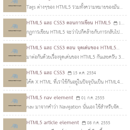
หมายของ section คือการแบ่งกลุ่มของเนื้อหา
Tags ต่างๆของ HTML5 รวมทั้งความหมายของมัน
และ Tags ที่ถูกยกเลิกไปแล้ว Tag Description lt;! gt;
HTML5 และ CSS3 ตอนการเขียน HTML5
15
Defines a comment lt;!DOCTYPE gt; Defines th
กฏการเขียน HTML5 จะว่าไปก็คล้ายกับการกลับไป
ต.ค. 2554
เขียน HTML แบบผิดๆที่นิยมเขียนกันในแบบสมัยก่อน
HTML5 และ CSS3 ตอน จุดเด่นของ HTML5
เพราะจุดประสงค์ของการใช้งานมาตรฐาน HTML5 ก็
(ตอนที่ 2)
มาต่อกันด้วยเรื่องจุดเด่นของ HTML5 กันเลยครับ 3
14 ต.ค. 2554
เพื่อให้เราสาม
การเล่นวีดีโอ และ เสียง 4 Canvas สำหรับแสดงรูป
HTML5 และ CSS3
15 ต.ค. 2554
วาดรูป แสดงกราฟ หรือ โฆษณาเคลื่อนไหวอื่นๆ ที่สา
โค้ด X HTML ที่เราใช้กันอยู่ในปัจจุบันเป็น HTML4
มารถต
ครับ ปี 2554 และในปีนี้เช่นเดียวกัน กระแสของ
HTML5 nav element
01 ก.ค. 2555
HTML5 เริ่มมาแรงอันเนื่องมาจากข้อจำกัดของ
nav มาจากคำว่า Navigation นั่นเอง ใช้สำหรับจัด
HTML4 โ
กลุ่มส่วนที่เป็นลิงค์ต่างๆ ไม่ว่าจะเป็นลิงค์ที่ไปยังไซต์
HTML5 article element
08 ก.ค. 2555
อื่นๆ หรือลิงค์ที่ใช้เชื่อมโยงภายในหน้า