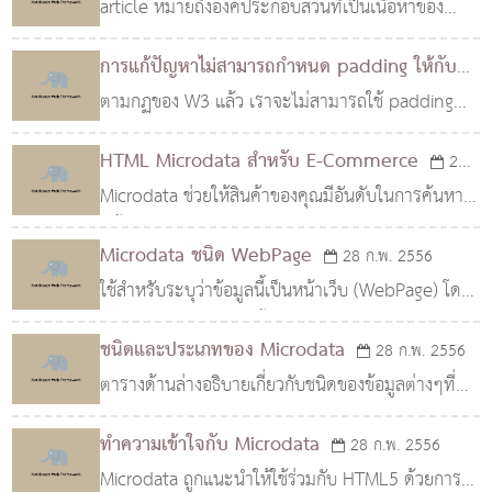
article หมายถึงองค์ประกอบส่วนที่เป็นเนื้อหาของ
เว็บไซต์ที่มีความหมายในตัวของมันเอง ซึ่งจะต้อง
การแก้ปัญหาไม่สามารถกำหนด padding ให้กับ
ประกอบด้วย heading h1 h6 ด้วยเสมอ
select ในบราวเซอร์บางตั
ตามกฏของ W3 แล้ว เราจะไม่สามารถใช้ padding
06 ม.ค. 2558
กับ select ได้ครับ ทำให้การกำหนด padding ให้กับ
HTML Microdata สำหรับ E-Commerce
28
บราวเซอร์บางตัวไม่มีผลแต่อย่างใด ผมเขียนว่า บางตัว
Microdata ช่วยให้สินค้าของคุณมีอันดับในการค้นหาที่
ก.พ. 2556
นะครับ
ดีขึ้นบน Search Engine เนื่องจากเว็บที่มีข้อมูลเพียง
Microdata ชนิด WebPage
28 ก.พ. 2556
พอสำหรับการค้นหาที่เฉพาะเจาะจงยิ่งขึ้น จะช่วย..
ใช้สำหรับระบุว่าข้อมูลนี้เป็นหน้าเว็บ (WebPage) โดย
มีคุณสมบัติที่สำคัญดังนี้ Properties ชนิด คำอธิบาย
ชนิดและประเภทของ Microdata
28 ก.พ. 2556
breadcrumb Text ส่วนที่เป็นลิงค์นำทางภายในเว็..
ตารางด้านล่างอธิบายเกี่ยวกับชนิดของข้อมูลต่างๆที่
รองรับสำหรับ Microdata ชนิดของข้อมูล คำอธิบาย
ทำความเข้าใจกับ Microdata
28 ก.พ. 2556
Boolean True หรือ False. Date วันที่และเวลาตาม
Microdata ถูกแนะนำให้ใช้ร่วมกับ HTML5 ด้วยการ
รูปแบบ..