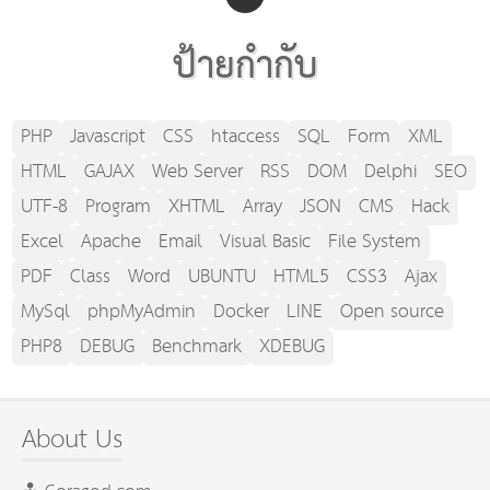
ป้ายกำกับ
PHP
Javascript
CSS
htaccess
SQL
Form
XML
HTML
GAJAX
Web Server
RSS
DOM
Delphi
SEO
UTF-8
Program
XHTML
Array
JSON
CMS
Hack
Excel
Apache
Email
Visual Basic
File System
PDF
Class
Word
UBUNTU
HTML5
CSS3
Ajax
MySql
phpMyAdmin
Docker
LINE
Open source
PHP8
DEBUG
Benchmark
XDEBUG
About Us