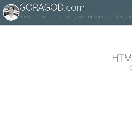
GORAGOD.com
freelance, web developer, web designer, hosting,
HTML