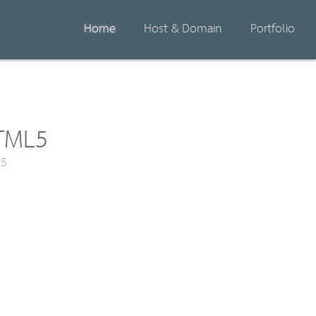
Home
Host & Domain
Portfolio
HTML5
L5