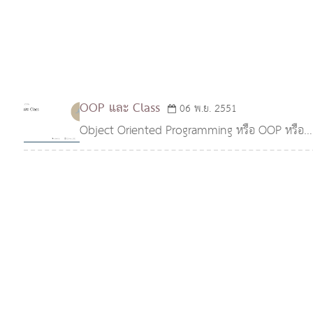
OOP และ Class
06 พ.ย. 2551
Object Oriented Programming หรือ OOP หรือ
การเขียนโปรแกรมเชิงวัตถุ หมายถึง การเขียน
โปรแกรมโดยการมองว่าโปรแกรม ใดๆ เป็นวัตถุชนิด
หนึ่ง