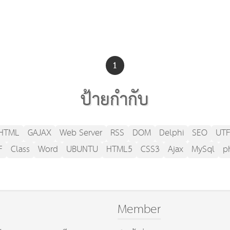
1
ป้ายกำกับ
HTML
GAJAX
Web Server
RSS
DOM
Delphi
SEO
UTF
F
Class
Word
UBUNTU
HTML5
CSS3
Ajax
MySql
p
Member