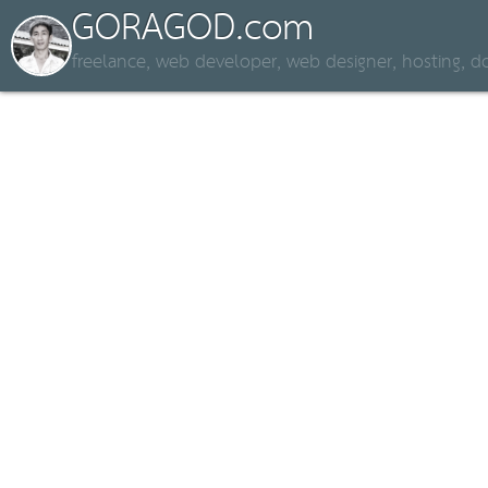
GORAGOD.com
freelance, web developer, web designer, hosting,