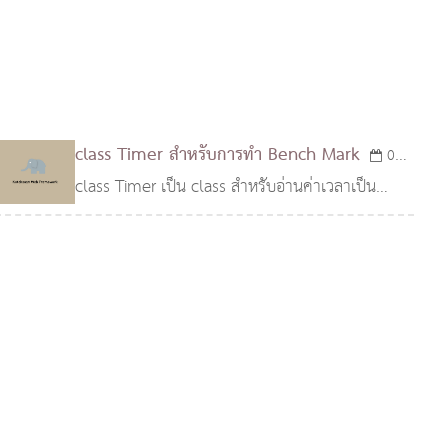
class Timer สำหรับการทำ Bench Mark
03
class Timer เป็น class สำหรับอ่านค่าเวลาเป็น
มิ.ย. 2551
ไมโครวินาที เพื่อการตรวจสอบหรือการทำ Bench
Mark โค้ด PHP ด้วยฟังก์ชั่น getMicrotime()