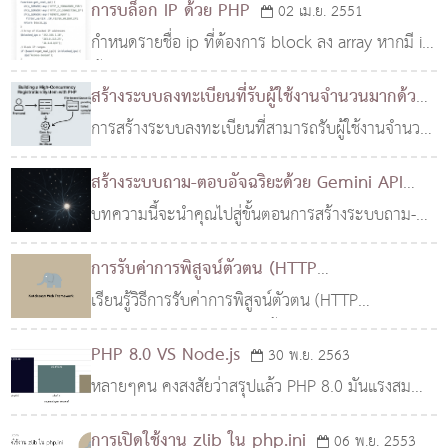
การบล็อก IP ด้วย PHP
02 เม.ย. 2551
กำหนดรายชื่อ ip ที่ต้องการ block ลง array หากมี ip
นี้เข้ามาให้ออกจากเพจไปเลย
สร้างระบบลงทะเบียนที่รับผู้ใช้งานจำนวนมากด้วย
PHP
การสร้างระบบลงทะเบียนที่สามารถรับผู้ใช้งานจำนวน
05 ก.ค. 2568
มากพร้อมกันเป็นความท้าทายใหญ่ โดยเฉพาะเมื่อต้อง
สร้างระบบถาม-ตอบอัจฉริยะด้วย Gemini API
ทำงานบน Hosting ที่มีข้อจำกัดด้านทรัพยากร
และ Embeddings จากฐานข้อมูลของคุณ
บทความนี้จะนำคุณไปสู่ขั้นตอนการสร้างระบบถาม-
08
บทความนี้จะแนะนำเทคนิคการสร้างระบบที่สามารถ
ตอบอัจฉริยะ โดยใช้ประโยชน์จากพลังของ Gemini
พ.ค. 2568
รับแรงกดดันสูงได้อย่างมีประสิทธิภาพ
การรับค่าการพิสูจน์ตัวตน (HTTP
API ในการทำความเข้าใจภาษา และ Embeddings
Authentication) ใน PHP
เรียนรู้วิธีการรับค่าการพิสูจน์ตัวตน (HTTP
12 พ.ย. 2563
ในการค้นหาข้อมูลที่เกี่ยวข้องจากฐานข้อมูลของคุณ
Authentication) ใน PHP ทั้งแบบ Basic และ Bearer
เพื่อให้ได้คำตอบที่อิงกับข้อมูลของคุณเอง
PHP 8.0 VS Node.js
30 พ.ย. 2563
พร้อมตัวอย่างการใช้งานและการตั้งค่า Cross-
หลายๆคน คงสงสัยว่าสรุปแล้ว PHP 8.0 มันแรงสมคำ
Domain สำหรับ API
ร่ำลือหรือไม่ ซึ่งผมเองก็สงสัยเหมือนกัน ผมเลยลอง
การเปิดใช้งาน zlib ใน php.ini
06 พ.ย. 2553