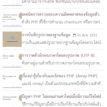
ภาษาไทย
มีคำถามมาจากบอร์ด ฟังก์ชั่นนี้นานๆใช้ทีเลยไม่ค่อยได้
07 มิ.ย. 2552
หนึ่ง
จำเท่าไร พอมาเจอคำถามเข้าก็เลยต้องเขียนไว้กันลืม
เทคนิคการตรวจสอบความผิดพลาดของข้อมูลด้วย
วิธี Cyclic Redundancy Check (CRC) ในภาษา
คำสั่ง PHP ที่ใช้การคำนวณ checksum หรือการตรวจ
PHP
สอบความผิดพลาดของข้อมูล ด้วยวิธี Cyclic
10 มี.ค. 2566
การบันทึกรูปภาพลงฐานข้อมูล
01 เม.ย. 2551
Redundancy Check หรือ CRC แบบ 16 บิต
การเก็บและแสดงรูปภาพจากฐานข้อมูลโดยตรง โดยไม่
เก็บไฟล์รูปบน server
การวาดตัวอักษรภาษาไทยลงรูปภาพ (UTF-8)
ค้นหาอยู่นานสำหรับการวาดภาษาไทยลงบนรูปภาพ
23 ส.ค. 2553
ซึ่งปกติมักมีปัญหาการใช้งานภาษาไทย โค้ดนี้สามารถ
เรื่องน่ารู้เกี่ยวกับแอเร์ยของ PHP (Array PHP)
นำไปดัดแปลงใช้กับ captcha ที่เป็นภาษาไทยได้เลย
แอเรย์ (Array) เป็นตัวแปรประเภทหนึ่งที่มีความสำคัญ
01 มี.ค. 2564
ครับ โดยปกต..
มาก การทำความเข้าใจกับแอเรย์ให้ดี สามารถ
ปัญหา PHP ไม่ยอมอ่านค่าใหม่เมื่อมีการแก้ไขไฟล์
ประยุกต์ใช้ในการเขียนโปรแกรมให้ง่ายขึ้นได้ ลดการใช้
ตอนที่ 1
วิธีการแก้ปัญหาเมื่อมีการเรียกใช้งานเกี่ยวกับไฟล์แล้ว
30 ต.ค. 2564
อัลกอรึทึมที่ซับซ้อน ในบทความนี้ผมจะพูดถึงฟังก์ชั่