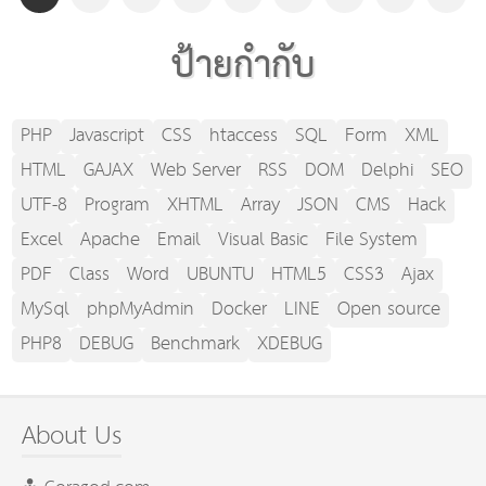
ป้ายกำกับ
PHP
Javascript
CSS
htaccess
SQL
Form
XML
HTML
GAJAX
Web Server
RSS
DOM
Delphi
SEO
UTF-8
Program
XHTML
Array
JSON
CMS
Hack
Excel
Apache
Email
Visual Basic
File System
PDF
Class
Word
UBUNTU
HTML5
CSS3
Ajax
MySql
phpMyAdmin
Docker
LINE
Open source
PHP8
DEBUG
Benchmark
XDEBUG
About Us