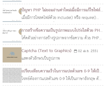
ข้อมูลเกี่ยวกับไฟล์ไม่เปลี่ยนแปลง หลังจากมีการเขียน
นพื้นฐานต่างๆเกี่ยวกับแอเรย์ของ PHP
ปัญหา PHP ไม่ยอมอ่านค่าใหม่เมื่อมีการแก้ไขไฟล์
ไฟล์ทับ
ตอนที่ 2
เมื่อมีการโหลดไฟล์ด้วย include() หรือ require()
30 ต.ค. 2564
PHP จะทำการแคชเนื้อหาของไฟล์ลงในหน่วยความจำ
การสร้างข้อความเป็นรูปภาพแบบโปร่งใสด้วย PHP
ซึ่งหากมีการโหลดไปยังไฟล์เดิมอีกครั้ง PHP จะใช้
โค้ดตัวอย่างการสร้างรูปภาพจากข้อความ ด้วย PHP
05 ธ.ค. 2565
เนื้อหาของไฟล์จากหน่วยความจำโดยไม่ได้ไปโหลดใหม่
รองรับภาษาไทย สามารถกำหนดขนาดของตัวอักษรได้
Captcha (Text to Graphics)
02 เม.ย. 2551
และเป็นรูปภาพแบบโปร่งใส (PNG) สามารถปรับขนาด
แสดงตัวอักษรเป็นรูปภาพ
ของรูปภาพให้พอดีกับฟ้อนต์ที่เลือกโดยอัตโนมัติ
เปรียบเทียบความเร็วในการแปลตัวเลข 0-9 ให้เป็น
ภาษาอังกฤษ
โจทย์ต้องการแปลตัวเลข 0-9 ให้เป็นภาษาอังกฤษ ตัว
13 ก.พ. 2565
เลขอื่นๆ นอกจากนี้ให้คืนค่าตัวเลขออกมา