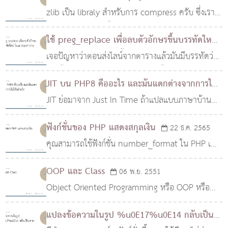
ทำการทดสอบเบื้องต้นมาให้พิจารณากัน
zlib เป็น libraly สำหรับการ compress ครับ ซึ่งเรา
สามารถใช้ไลบรารี่นี้ในการบีบอัดเว็บไซต์เพื่อประหยัด
ใช้ preg_replace เพื่อลบตัวอักษรขึ้นบรรทัดใหม่
แบนด์วิดท์ ครับ เป็นองค์ประกอบสำคัญในการทำ Pa
ในแถวของตารางเท่านั้น
เจอปัญหาว่าตอนส่งไลน์จากตารางแล้วมันมีบรรทัดว่าง
10 มิ.ย. 2567
เกิดขึ้นเต็มเลย เลยต้องเอาตัวอักษรขึ้นบรรทัดใหม่
JIT บน PHP8 คืออะไร และมันแตกต่างจากการไม่
ภายในแถวออก
ใช้อย่างไร
JIT ย่อมาจาก Just In Time ถ้าแปลแบบภาษาบ้านๆ
30 พ.ย. 2563
จะได้ประมาณว่า ทันเวลา แต่ถ้าแปลตามวิกีพีเดียจะ
ฟังก์ชั่นของ PHP แสดงสกุลเงิน
22 ธ.ค. 2565
ได้ว่า ระบบทันเวลาพอดี ซึ่งหมายถึงการทำให้ระบบ
คุณสามารถใช้ฟังก์ชั่น number_format ใน PHP เพื่อ
สามารถประมวลผลได้ทันเวลาตามที่ร้องขอ (แบบทันที
แปลงจำนวนเงินในบาทเป็นรูปแบบภาษาอังกฤษ โดย
ทันใด) โดยไม่ต้องรอ
OOP และ Class
06 พ.ย. 2551
ฟังก์ชั่น number_format จะรับพารามิเตอร์สองตัว
Object Oriented Programming หรือ OOP หรือ
คือ จำนวนเงินและจำนวนหลักทศนิยม และจะคืนค่า
การเขียนโปรแกรมเชิงวัตถุ หมายถึง การเขียน
เป็นสตริงที่แสดงจำนวนเงินที่แปลงแล้ว $amount =
แปลงข้อความในรูป %u0E17%u0E14 กลับเป็น
โปรแกรมโดยการมองว่าโปรแกรม ใดๆ เป็นวัตถุชนิด
1234567.89; // แปลงเป็นรูปแบ