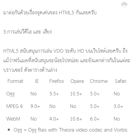
มาต่อกันด้วยเรื่องจุดเด่นของ HTML5 กันเลยครับ
3.การเล่นวีดีโอ และ เสียง
HTML5 สนับสนุนการเล่น VDO ระดับ HD บนเว็บไซต์เลยครับ ถึง
แม้ว่าฟร์แมตที่สนับสนุนจะน้อยไปหน่อย และยังแตกต่างกันในแต่ละ
บราวเซอร์ ดังตารางด้านล่าง
Format
IE
Firefox
Opera
Chrome
Safari
Ogg
No
3.5+
10.5+
5.0+
No
MPEG 4
9.0+
No
No
5.0+
3.0+
WebM
No
4.0+
10.6+
6.0+
No
Ogg = Ogg files with Theora video codec and Vorbis