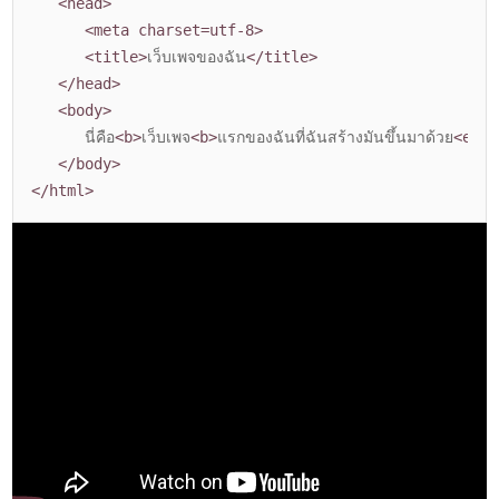
<head>
<meta charset=utf-8>
<title>
เว็บเพจของฉัน
</title>
</head>
<body>
นี่คือ
<b>
เว็บเพจ
<b>
แรกของฉันที่ฉันสร้างมันขึ้นมาด้วย
<em>
ต
</body>
</html>