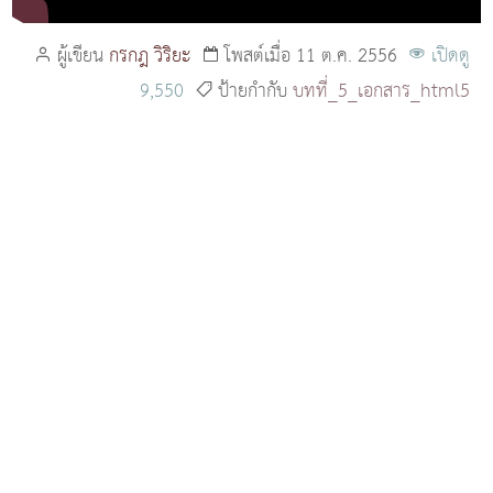
ผู้เขียน
กรกฎ วิริยะ
โพสต์เมื่อ 11 ต.ค. 2556
เปิดดู
9,550
ป้ายกำกับ
บทที่_5_เอกสาร_html5