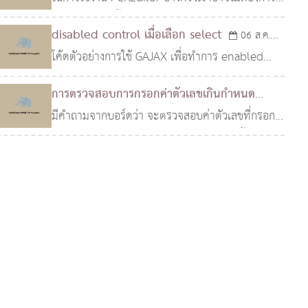
Javascript ได้ครั
ความสามารถทั้งหมดของมัน หรือเพื่อความปลอดภัย
disabled control เมื่อเลือก select
06 ส.ค.
เราอาจไม่ต้องการให้บุคคลทั่วไปใช้ความสามารถ
โค้ดตัวอย่างการใช้ GAJAX เพื่อทำการ enabled
2552
พิเศษของมันได้ ห
หรือ disabled control ที่ต้องการ เมื่อทำการเลือก
การตรวจสอบการกรอกค่าตัวเลขเกินกำหนด
รายการใน select
มีคำถามจากบอร์ดว่า จะตรวจสอบค่าตัวเลขที่กรอก
24 ก.ค. 2552
ว่าเกินกำหนดได้อย่างไร ผมเลยตอบให้ตามนี้ โดยมี
เพิ่มเติมว่า เมื่อต้องการตรวจสอบค่าตัวเลขแล้วก็เลย
ยอมให้มี