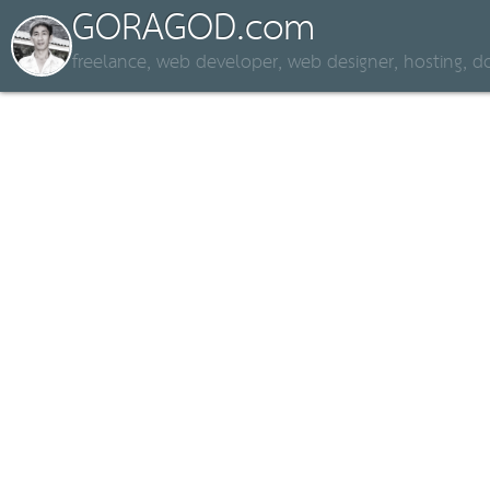
GORAGOD.com
freelance, web developer, web designer, hosting,