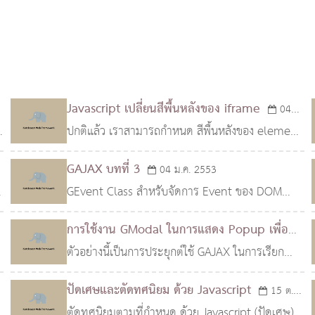
t
Javascript เปลี่ยนสีพื้นหลังของ iframe
04
ปกติแล้ว เราสามารถกำหนด สีพื้นหลังของ element
ส.ค. 2553
ได้ด้วย property style.backgroundColor แต่
GAJAX บทที่ 3
04 ม.ค. 2553
สำหรับ iframe แล้ว บน ie มีวิธีการอ้างถึง iframe ที่
GEvent Class สำหรับจัดการ Event ของ DOM
ต่างจาก e
M
ระดับ 2 ซึ่งมีคำสั่งและการจัดการที่ไม่เหมือนกัน
การใช้งาน GModal ในการแสดง Popup เพื่อ
ระหว่าง Browser มาตรฐาน และ IE เพื่อให้การ
เลือกข้อมูล
ตัวอย่างนี้เป็นการประยุกต์ใช้ GAJAX ในการเรียก
11 พ.ย. 2552
ทำงานกับ Event ด้วย
ฟอร์มข้อมูลจาก Server มาแสดงใน Popup ด้วย
ปัดเศษและตัดทศนิยม ด้วย Javascript
15 ต.ค.
GModal ซึ่งเมื่อเราทำการเลือกข้อมูลแล้ว ข้อมูลที่
ตัดทศนิยมตามที่กำหนด ด้วย Javascript (ปัดเศษ)
2552