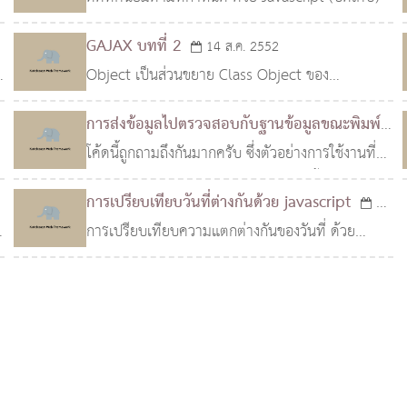
เลือกจะไปปรก
GAJAX บทที่ 2
14 ส.ค. 2552
Object เป็นส่วนขยาย Class Object ของ
Javascript ครับ โดยมี property หรือ ฟังก์ชั่นเพิ่ม
การส่งข้อมูลไปตรวจสอบกับฐานข้อมูลขณะพิมพ์
เติมเข้ามา จาก Class แม่ เช่น isObject isFunction
ด้วย GAJAX
โค้ดนี้ถูกถามถึงกันมากครับ ซึ่งตัวอย่างการใช้งานที่
29 ก.ค. 2552
isString isN
ถามกันบ่อยๆ คือ การตรวจสอบว่ามีชื่อนี้ลงทะเบียน
การเปรียบเทียบวันที่ต่างกันด้วย javascript
01
ไว้แล้วหรือไม่ ในขณะกรอก ซึ่ง GAJAX ได้ช่วยให้การ
ม
การเปรียบเทียบความแตกต่างกันของวันที่ ด้วย
ก.ค. 2552
ทำ
Javascript สำหรับค่าวันที่ที่แตกต่างกัน คืนค่าเป็น
์
วัน ชั่วโมง นาที และ วินาทีที่ต่างกัน