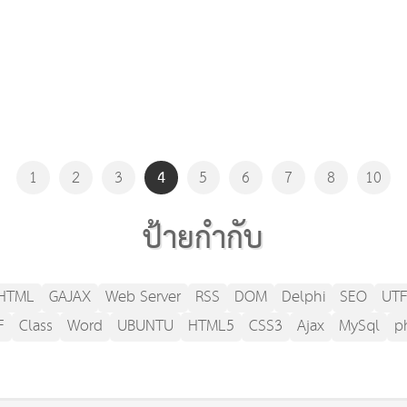
4
1
2
3
5
6
7
8
10
ป้ายกำกับ
HTML
GAJAX
Web Server
RSS
DOM
Delphi
SEO
UTF
F
Class
Word
UBUNTU
HTML5
CSS3
Ajax
MySql
p