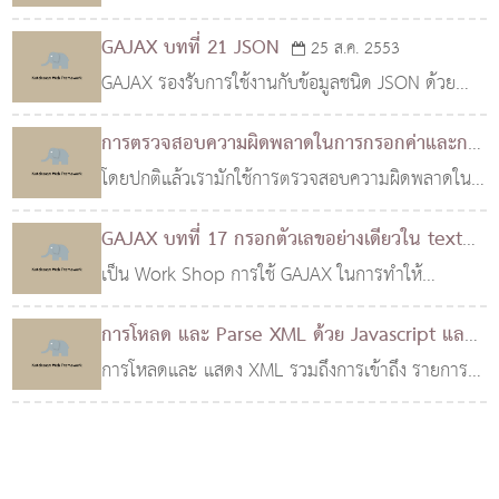
Auto Refresh โดยในตัวอย่างแรกจะเป็นการอ่านเวลา
GAJAX บทที่ 21 JSON
25 ส.ค. 2553
จาก Server ด้วย Ajax ซึ่งก็เป็นการอ่านแบบพื้นฐาน
GAJAX รองรับการใช้งานกับข้อมูลชนิด JSON ด้วย
ทั่วไป ..
โดยมีความสามารถในการแปลงข้อมูลเป็น JSON ได้
การตรวจสอบความผิดพลาดในการกรอกค่าและการ
โดยการเรียกฟังก์ชั่น toJSON ซึ่งเป็นฟังก์ชั่นภายใน
เตือนด้วย GAJAX
โดยปกติแล้วเรามักใช้การตรวจสอบความผิดพลาดใน
25 ส.ค. 2553
ของ GAJAX..
การกรอกข้อมูล ด้วย Javascript เช่นการตรวจสอบว่า
GAJAX บทที่ 17 กรอกตัวเลขอย่างเดียวใน text
ได้ทำการกรอกข้อมูลในช่องที่ต้องการหรือไม่ ซึ่งมันก็
เป็น Work Shop การใช้ GAJAX ในการทำให้
25 ส.ค. 2553
เป็นวิ..
textbox รับค่าเป็นตัวเลขอย่างเดียว สามารถใช้บน
การโหลด และ Parse XML ด้วย Javascript และ
Notebook ได้ และด้วยการทำงานโดยใช้ GAJAX
AJAX
การโหลดและ แสดง XML รวมถึงการเข้าถึง รายการ
21 ส.ค. 2553
ทำให้เราสามารถสร้างฟ..
ต่างๆของ XML สามารถจัดการได้ด้วย Javascript
แบบง่ายๆ ครับ ซึ่งหลักการจริงๆของมันก็เหมือนกับ
การเข้าถึง DO..