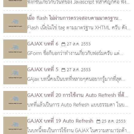
ฟังก์ชั่นเกี่ยวกับวันที่ของ Javascript ที่สำคัญก็คือ ฟัง
ก์ชั่น Date ซึ่งให้ผลลัพท์กลับมาในรูปของ Object
เมื่อ flash ไม่ผ่านการตรวจสอบตามมาตรฐาน
Date เช่น จากโค้ดด้านบน ค่าของ d จะถูกเปลี..
XHTML
Flash เนี่ยไม่ใช่ tag ตามมาตรฐาน XHTML ครับ ดัง
27 ส.ค. 2553
นั้นเมื่อเรานำเว็บที่มีแฟลชเป็นส่วนประกอบไปตรวจ
GAJAX บทที่ 6
27 ส.ค. 2553
สอบตามมาตรฐาน XHTML มันก็จะไม่ผ่านครับ จริงๆ
GForm ชื่อก็บอกว่าทำงานเกี่ยวกับฟอร์มครับ แต่
แล้วมันมี..
เป็นการจัดการฟอร์มหรือ Submit ฟอร์มด้วย AJAX
GAJAX บทที่ 5
27 ส.ค. 2553
แทนครับ สามารถใช้ในการอัปโหลดได้ หรือ สามารถ
GAjax บทนี้คงเป็นบทที่หลายๆคนอยากรู้มากที่สุด
Submit ฟอร์ม..
เนื่องจากจะเป็นเรื่องเกี่ยวกับ Ajax โดยตรงซึ่งเป็นหัวใจ
GAJAX บทที่ 20 การใช้งาน Auto Refresh ที่ต้อง
ของ GAajax Class นี้จะเป็น Class ที่ทำงานเกี่ยวก
มีการส่งค่าไปด้วย
บทที่แล้วเป็นการ Auto Refresh แบบธรรมดา ในบท
25 ส.ค. 2553
นี้เราจะมาดูการอ่านค่าเพื่อส่งไปกับ Auto Refresh
GAJAX บทที่ 19 Auto Refresh
25 ส.ค. 2553
ด้วยซึ่งสามารถอ่านค่าได้จากการกำหนดฟังก์ชั่นเพื่อ
ในบทนี้จะเป็นการใช้งาน GAJAX ในความสามารถด้าน
ทำการ..