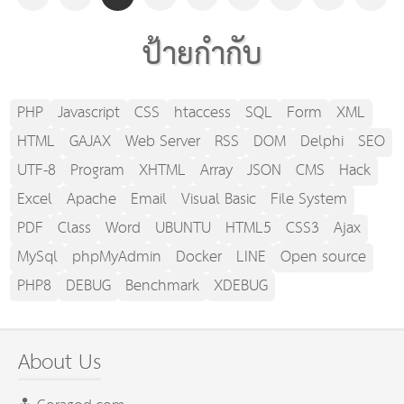
ป้ายกำกับ
PHP
Javascript
CSS
htaccess
SQL
Form
XML
HTML
GAJAX
Web Server
RSS
DOM
Delphi
SEO
UTF-8
Program
XHTML
Array
JSON
CMS
Hack
Excel
Apache
Email
Visual Basic
File System
PDF
Class
Word
UBUNTU
HTML5
CSS3
Ajax
MySql
phpMyAdmin
Docker
LINE
Open source
PHP8
DEBUG
Benchmark
XDEBUG
About Us