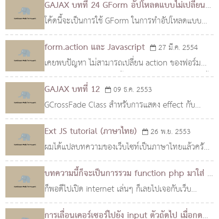
GAJAX บทที่ 24 GForm อัปโหลดแบบไม่เปลี่ยน
หน้าด้วย GAJAX
โค้ดนี้จะเป็นการใช้ GForm ในการทำอัปโหลดแบบ
30 มี.ค. 2554
Ajax ซึ่งจริงๆแล้วเราก็สามารถเขียนฟอร์มได้เหมือนกับ
form.action และ Javascript
27 มี.ค. 2554
ฟอร์มทั่วๆไปเหมือนเดิมครับ และหากเราใช้รูปรอโหลด
เคยพบปัญหา ไม่สามารถเปลี่ยน action ของฟอร์ม
เรา..
ด้วย Javascript กันบ้างมั้ยครับ ตอนที่ผมเจอปัญหานี้
GAJAX บทที่ 12
09 ธ.ค. 2553
ครั้งแรก ผมงงไป 2 วันเลยทีเดียว กว่าจะคลำหาต้นตอ
GCrossFade Class สำหรับการแสดง effect กับ
เจอ ป..
รูปภาพ ในลักษณะ Fade In และ Fade Out สามารถ
Ext JS tutorial (ภาษาไทย)
26 พ.ย. 2553
ใช้เพิ่มความน่าสนใจให้กับรูปภาพ หรือ ใช้สำหรับทำ
ผมได้แปลบทความของเว็บไซท์เป็นภาษาไทยแล้วครับ
Slide Show แบบง่
อ่านยากนิดหน่อยนะครับ แต่น่าจะอ่านง่ายกว่าภาษา
บทความนี้ก็จะเป็นการรวม function php มาใส่ js
อังกฤษนะครับ อิๆ
ก็พอดีไปเปิด internet เล่นๆ ก็เลยไปเจอกับเว็บ
26 พ.ย. 2553
http://extjs.com/learn/Tutorial:Introduct
phpjs.org เข้าก็เลยเอามาให้เพื่อนๆ ไปลองใช้ดู
การเลื่อนเคอร์เซอร์ไปยัง input ตัวถัดไป เมื่อกด