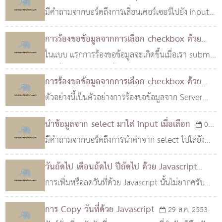
Enter
มีคำถามจากบอร์ดถึงการเลื่อนเคอร์เซอร์ไปยัง input
02 พ.ย. 2553
ตัวถัดไปเมื่อกด Enter (Cross Browser) ซึ่งโดยปกติ
การร้องขอข้อมูลจากการเลือก checkbox ด้วย
แล้ว เรามักใช้การกด TAb เพื่อเลื่อนไปยังตัวถัดไป ..
AJAX (แบบที่ 2)
ในแบบ แรกการร้องขอข้อมูลจะเกิดขึ้นเมื่อเรา submit
10 ก.ย. 2553
เท่านั้น ซึ่งในตัวอย่างนั้นเกิดจากการใช้ GForm แต่ใน
การร้องขอข้อมูลจากการเลือก checkbox ด้วย
ตัวอย่างนี้ ผมได้เปลี่ยนมาใช้ GAjax แทน ซืีงก..
AJAX (แบบที่ 1)
ตัวอย่างนี้้เป็นตัวอย่างการร้องขอข้อมูลจาก Server
10 ก.ย. 2553
หลังจาก submit โดยใช้ GFrom ซึ่งข้อมูลที่ต้องการ
นำข้อมูลจาก select มาใส่ input เมื่อเลือก
07
สามารถเลือกได้โดยใช้ checkbox ทำการเลือก และ
มีคำถามจากบอร์ดถึงการนำค่าจาก select ไปใส่ยัง
ก.ย. 2553
เมื่..
input เมื่อทำการเลือก select ซึ่งหลักการก็ไม่มีอะไร
วันถัดไป เดือนถัดไป ปีถัดไป ด้วย Javascript
มากครับ เมื่อมีการเลือก select จะเกิด event
การเพิ่มหรือลดวันที่ด้วย Javascript นั้นไม่ยากครับ
29 ส.ค. 2553
onchan..
เพราะมันมีฟังก์ชั่นให้เราสามารถกำหนดได้เลย จะ
การ Copy วันที่ด้วย Javascript
29 ส.ค. 2553
เลื่อนกันกี่วัน กี่เดือนกี่ปีก้ได้ครับ (หรือลดก็ได้..