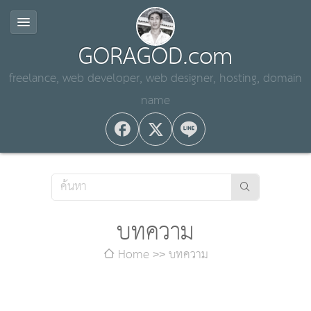
GORAGOD.com
freelance, web developer, web designer, hosting, domain
name
บทความ
Home
บทความ