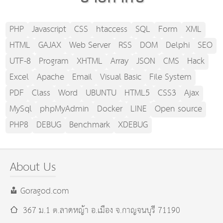
PHP
Javascript
CSS
htaccess
SQL
Form
XML
HTML
GAJAX
Web Server
RSS
DOM
Delphi
SEO
UTF-8
Program
XHTML
Array
JSON
CMS
Hack
Excel
Apache
Email
Visual Basic
File System
PDF
Class
Word
UBUNTU
HTML5
CSS3
Ajax
MySql
phpMyAdmin
Docker
LINE
Open source
PHP8
DEBUG
Benchmark
XDEBUG
About Us
Goragod.com
367 ม.1 ต.ลาดหญ้า อ.เมือง
จ.กาญจนบุรี
71190