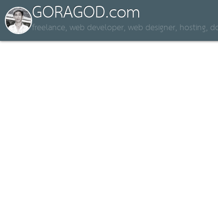
GORAGOD.com
freelance, web developer, web designer, hosting,