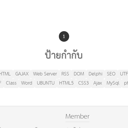
1
ป้ายกำกับ
HTML
GAJAX
Web Server
RSS
DOM
Delphi
SEO
UTF
F
Class
Word
UBUNTU
HTML5
CSS3
Ajax
MySql
p
Member