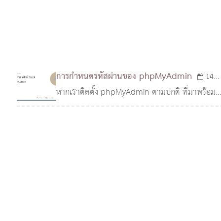
การกำหนดรหัสผ่านของ phpMyAdmin
14
หากเราติดตั้ง phpMyAdmin ตามปกติ ที่มาพร้อม
พ.ค. 2552
กับ Appserver หรือ XAMPP เราอาจกรอกรหัสผ่าน
ของ MySQL เป็นค่าว่างไว้ หรืออาจกรอกรหัสผ่าน
แบบง่ายๆไว้