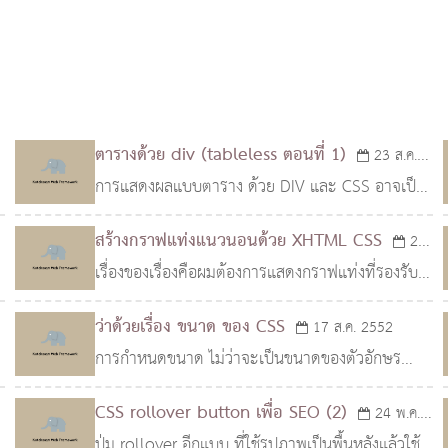
ตารางด้วย div (tableless ตอนที่ 1)
23 ส.ค.
การแสดงผลแบบตาราง ด้วย DIV และ CSS อาจเป็น
2553
เรื่องยุ่งยากสำหรับมือใหม่ที่ต้องการออกแบบ แบบ
สร้างกราฟแท่งแนวนอนด้วย XHTML CSS
21
tableless (ไม่ใช้ตาราง) และอาจมีข้อจำกัดมากพอ
่
เรื่องของเรื่องคือผมต้องการแสดงกราฟแท่งที่รองรับ
ส.ค. 2553
สมควรนะครับ เ..
ภาษาไทย แต่หลังจากที่ทดสอบการวาด กราฟด้วย
ว่าด้วยเรื่อง ขนาด ของ CSS
17 ส.ค. 2552
GD แล้ว พบว่าบาง Server มีปัญหากับภาษาไทยอยู่
การกำหนดขนาด ไม่ว่าจะเป็นขนาดของตัวอักษร
เล็กน้อย ก็เ..
ความกว้าง ความสูง หรือระยะห่าง ของ element
CSS rollover button เพื่อ SEO (2)
24 พ.ค.
ต่างๆ เป็นสิ่งสำคัญสิ่งหนึ่งที่เราจะออกแบบเว็บไซต์
ปุ่ม rollover อีกแบบ ที่ใช้รูปภาพเป็นพื้นหลังแล้วใช้
2552