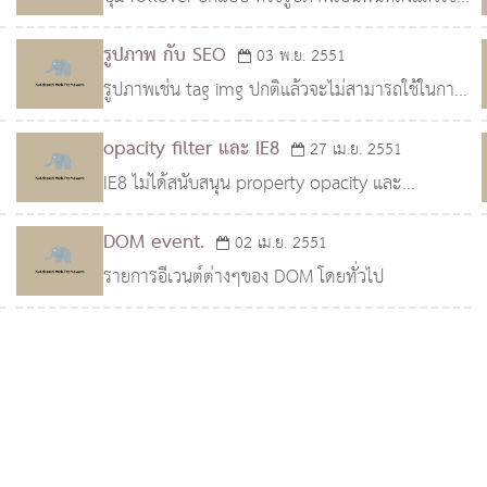
ด้วย CSS เป็นผล
ข้อความแสดงบนปุ่มแทนการใช้รูปภาพล้วนๆ ทำให้
รูปภาพ กับ SEO
03 พ.ย. 2551
ไม่ต้องสร้างรูปภาพหลายๆรูป เพียงแค่ทำพื้นหลังของ
รูปภาพเช่น tag img ปกติแล้วจะไม่สามารถใช้ในการ
ปุ่มเพ
ทำ SEO ได้ เนื่องจาก SE ไม่สามารถเข้าใจความ
opacity filter และ IE8
27 เม.ย. 2551
หมายของรูปภาพได้ นอกจากการอ่านจาก tag alt ซึ่ง
IE8 ไม่ได้สนับสนุน property opacity และ
สามารถบอกความห
property filter แล้วนะครับ
DOM event.
02 เม.ย. 2551
รายการอีเวนต์ต่างๆของ DOM โดยทั่วไป