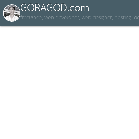
GORAGOD.com
freelance, web developer, web designer, hosting,