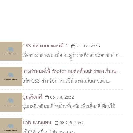
CSS กลางจอ ตอนที่ 1
21 ส.ค. 2553
เรื่องของกลางจอ เนี่ย จะดูว่าง่ายก็ง่าย จะยากก็ยาก
นะครับ เนื่องจากในบางครั้งเราอาจพบว่าบราวเซอร์
การกำหนดให้ footer อยู่ติดด้านล่างของเว็บเพจ
แต่ละยี่ห้อแสดงผลไม่เหมือนกัน ซึ่งในความเป็นจริง
ตลอด
โค้ด CSS สำหรับกำหนดให้ แสดงเว็บเพจเต็ม
18 ส.ค. 2553
แล้..
จอภาพ(ความสูง) และ แสดงส่วนของ footer อยู่ติด
ปุ่มเลือกสี
05 ส.ค. 2552
ด้านล่างของเว็บเพจตลอด รองรับการแสดงผล ใน
ปุ่มกดสี่เหลี่ยมเล็กๆสำหรับคลิกเพื่อเลือกสี ที่ผมใช้
IE,Firefox,Opera,Chro..
สำหรับเลือกสีบน Chat Room
Tab แนวนอน
08 ม.ค. 2552
ใช้ CSS สร้าง Tab แนวนอน