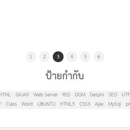
3
1
2
4
5
6
ป้ายกำกับ
HTML
GAJAX
Web Server
RSS
DOM
Delphi
SEO
UTF
F
Class
Word
UBUNTU
HTML5
CSS3
Ajax
MySql
p