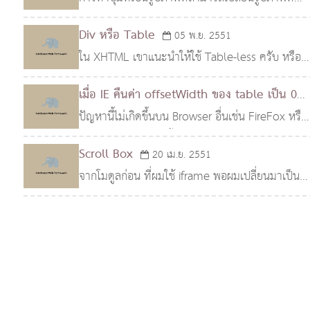
color: color a color value backg
แสดงบนปุ่มได้เมื่อเอาเมาส์ไปวางไว้บนปุ่ม เราอาจใช้
Div หรือ Table
05 พ.ย. 2551
รูปภาพต้นฉบับที่เป็นรูปภาพใหญ่เพียงรูปเดียว และมี
ใน XHTML เขาแนะนำให้ใช้ Table-less ครับ หรือ
รูป
ใช้ table(ตาราง) ให้น้อยที่สุด แต่ก็ไม่ได้ห้ามใช้นะ
เมื่อ IE คืนค่า offsetWidth ของ table เป็น 0
ครับ
ปัญหานี้ไม่เกิดขึ้นบน Browser อื่นเช่น FireFox หรือ
02 ส.ค. 2551
Opera ครับ มันเกิดขึ้นกับ IE อย่างเดียว ลองดู
Scroll Box
20 เม.ย. 2551
ตัวอย่างโค้ดเจ้าปัญหา
จากโมดูลก่อน ที่ผมใช้ iframe พอผมเปลี่ยนมาเป็น
XHTML xhtml1-Transitional.dtd ทำให้ผมไม่
สามารถใช้ iframe ได้ก็เลยต้องหาโมดูลตัวใหม่ ใน
แบบ Tableless de