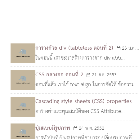
ตารางด้วย div (tableless ตอนที่ 2)
23 ส.ค.
ในตอนนี้ เราจะมาสร้างตารางจาก div แบบ
2553
tableless ในแบบที่แต่ละคอลัมน์อาจมีได้มากกว่า 1
CSS กลางจอ ตอนที่ 2
21 ส.ค. 2553
บรรทัดกัน (โค้ดตารางในตอนก่อนๆ จะไม่สามารถ
ตอนที่แล้ว เราใช้ text-align ในการจัดให้ ข้อความอยู
แสดงผลในลักษณะนี้ได..
ตรงกลางมาแล้ว ต่อไปเราจะมาดูวิธีการจัดด้วย
Cascading style sheets (CSS) properties
margin กัน เราเรียนรู้มาจากตอนที่แล้วว่า ถ้าเราต้อ
ตารางค่าและคุณสมบัติของ CSS Attribute
17 ส.ค. 2552
งก..
Property Possible Values background-
ปุ่มแบบมีรูปภาพ
24 พ.ค. 2552
attachment value fixed, default background-
การทำปุ่มที่เป็นรูปภาพที่สามารถเปลี่ยนรูปภาพที่