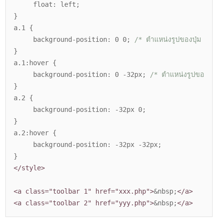
float: left;
}
a.1 {
background-position: 0 0;
/* ตำแหน่งรูปของปุ่ม ปก
}
a.1:hover {
background-position: 0 -32px;
/* ตำแหน่งรูปของปุ่ม เ
}
a.2 {
background-position: -32px 0;
}
a.2:hover {
background-position: -32px -32px;
}
</style>
<a class="toolbar 1" href="xxx.php">
</a>
<a class="toolbar 2" href="yyy.php">
</a>