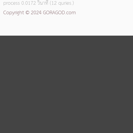
process
0.0172
วินาที (
12
quries.)
Copyright © 2024 GORAGOD.com