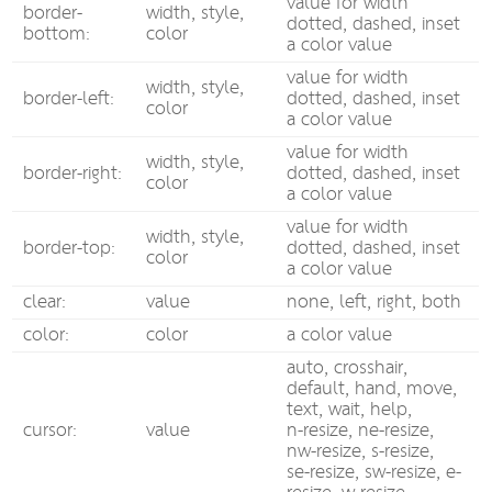
value for width
border-
width, style,
dotted, dashed, inset
bottom:
color
a color value
value for width
width, style,
border-left:
dotted, dashed, inset
color
a color value
value for width
width, style,
border-right:
dotted, dashed, inset
color
a color value
value for width
width, style,
border-top:
dotted, dashed, inset
color
a color value
clear:
value
none, left, right, both
color:
color
a color value
auto, crosshair,
default, hand, move,
text, wait, help,
cursor:
value
n-resize, ne-resize,
nw-resize, s-resize,
se-resize, sw-resize, e-