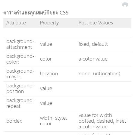
ตารางค่าและคุณสมบัติของ CSS
Attribute
Property
Possible Values
background-
value
fixed, default
attachment
background-
color
a color value
color:
background-
location
none, url(location)
image:
background-
value
position
background-
value
repeat
value for width
width, style,
border:
dotted, dashed, inset
color
a color value