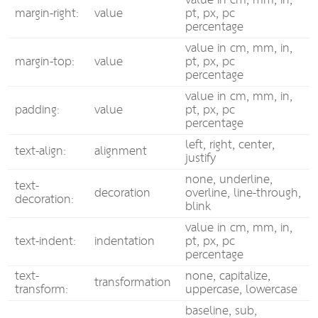
value in cm, mm, in,
margin-right:
value
pt, px, pc
percentage
value in cm, mm, in,
margin-top:
value
pt, px, pc
percentage
value in cm, mm, in,
padding:
value
pt, px, pc
percentage
left, right, center,
text-align:
alignment
justify
none, underline,
text-
decoration
overline, line-through,
decoration:
blink
value in cm, mm, in,
text-indent:
indentation
pt, px, pc
percentage
text-
none, capitalize,
transformation
transform:
uppercase, lowercase
baseline, sub,