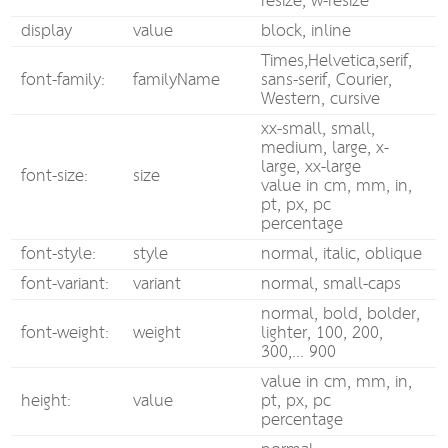
resize, w-resize
display
value
block, inline
Times,Helvetica,serif,
font-family:
familyName
sans-serif, Courier,
Western, cursive
xx-small, small,
medium, large, x-
large, xx-large
font-size:
size
value in cm, mm, in,
pt, px, pc
percentage
font-style:
style
normal, italic, oblique
font-variant:
variant
normal, small-caps
normal, bold, bolder,
font-weight:
weight
lighter, 100, 200,
300,... 900
value in cm, mm, in,
height:
value
pt, px, pc
percentage