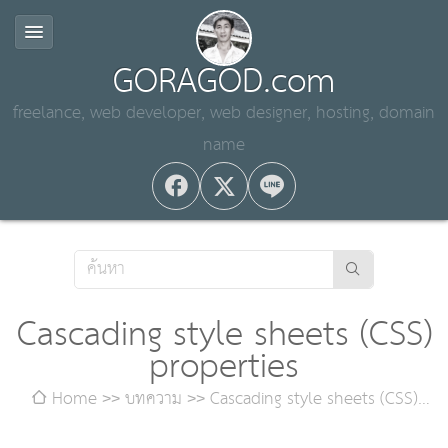
GORAGOD.com
freelance, web developer, web designer, hosting, domain
name
Cascading style sheets (CSS)
properties
Home
บทความ
Cascading style sheets (CSS)
properties