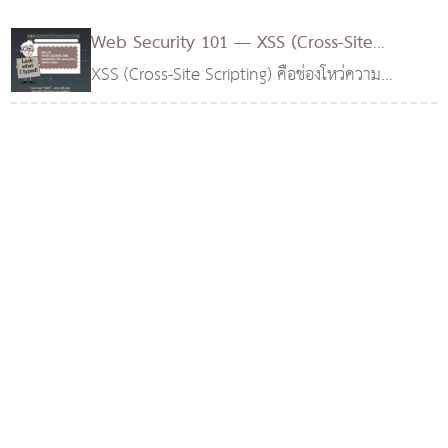
Web Security 101 — XSS (Cross-Site
Scripting)
XSS (Cross-Site Scripting) คือช่องโหว่ความ
21 ก.ย. 2568
ปลอดภัยบนเว็บไซต์ประเภทหนึ่ง ที่เปิดโอกาสให้ผู้
โจมตี (Attacker) สามารถ ฝังหรือฉีดสคริปต์ฝั่งไคล
เอนต์ (Client-Side Script) ซึ่งส่วนใหญ่มักจะเป็น
ภาษา JavaScript เข้าไปในหน้าเว็บที่แสดงผลให้ผู้ใช้
อื่นเห็นได้ ปัญหานี้