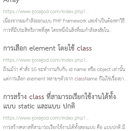
Array
https://www.goragod.com/index.php?
module=knowledge&id=3754
เนื่องจากผมกำลังออกแบบ PHP Framework เลยจำเป็นต้องหาวิธี
การที่มีประสิทธิภาพที่สุด โดยหนึ่งในสิ่งที่ผมกำลังสงสัยใน
ประสิทธิภาพของมันคือตัวแปร ซึ่งมีท
การเลือก element โดยใช้
class
https://www.goragod.com/index.php?
module=knowledge&id=3297
ถึงแม้ว่า คำสั่ง $G จะทำงานกับกับ id name หรือ object เท่านั้น
แต่การเลือก element หลายๆตัวจาก
class
Name ก็ไม่ใช่เรื่องยาก
แต่อย่างใด โดยการเขียนค
การสร้าง
class
ที่สามารถเรียกใช้งานได้ทั้ง
แบบ static และแบบ ปกติ
https://www.goragod.com/index.php?
module=knowledge&id=3768
การสร้างคลาสที่สามารถเรียกใช้งานได้ทั้งสองแบบ คือ แบบปกติ มี