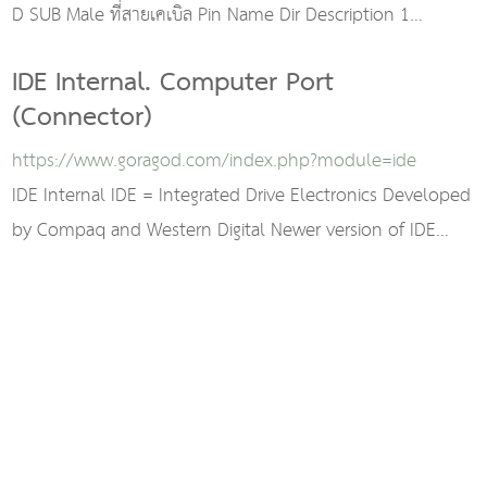
D SUB Male ที่สายเคเบิล Pin Name Dir Description 1
STROBE Strobe 2 D0 Data Bit 0 3
IDE Internal. Computer Port
(Connector)
https://www.goragod.com/index.php?module=ide
IDE Internal IDE = Integrated Drive Electronics Developed
by Compaq and Western Digital Newer version of IDE
goes under the name ATA=AT bus Atta