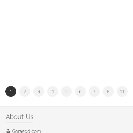
1
2
3
4
5
6
7
8
41
About Us
Goragod.com