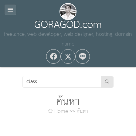
GORAGOD.com
freelance, web developer, web designer, hosting, domain
name
ค้นหา
Home
ค้นหา