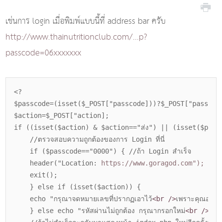
เช่นการ login เมื่อพิมพ์แบบนี้ที่ address bar ครับ
http://www.thainutritionclub.com/...p?
passcode=06xxxxxxx
<?
$passcode=(isset($_POST["passcode]))?$_POST["passcod
$action=$_POST["action];
if ((isset($action) & $action=="ส่ง") || (isset($pass
//ตรวจสอบความถูกต้องของการ Login ที่นี่
if ($passcode=="0000") { //ถ้า Login สำเร็จ
header("Location:
https://www.goragod.com");
//Red
exit();
} else if (isset($action)) {
echo "กรุณาจดหมายเลขที่ปรากฏเอาไว้
<br />
เพราะคุณอาจจ
} else echo "รหัสผ่านไม่ถูกต้อง กรุณากรอกใหม่
<br />
";