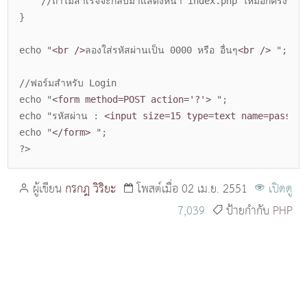
//ถ้าไม่สำเร็จจะกลับมาแสดงหน้า index.php ใหม่อีกครั้งพร้อม
}
echo "
<br />
ลองใส่รหัสผ่านเป็น 0000 หรือ อื่นๆ
<br />
";
//ฟอร์มสำหรับ Login
echo "
<form method=POST action='?'>
";
echo "รหัสผ่าน :
<input size=15 type=text name=passco
echo "
</form>
";
?>
ผู้เขียน
กรกฎ วิริยะ
โพสต์เมื่อ 02 เม.ย. 2551
เปิดดู
7,039
ป้ายกำกับ
PHP