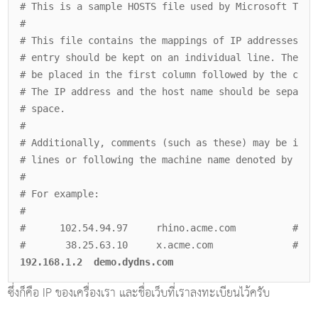
# This is a sample HOSTS file used by Microsoft TCP/
#
# This file contains the mappings of IP addresses to
# entry should be kept on an individual line. The IP
# be placed in the first column followed by the corr
# The IP address and the host name should be separat
# space.
#
# Additionally, comments (such as these) may be inse
# lines or following the machine name denoted by a '
#
# For example:
#
# 102.54.94.97 rhino.acme.com # sourc
# 38.25.63.10 x.acme.com # x client
192.168.1.2 demo.dydns.com
ซึ่งก็คือ IP ของเครื่องเรา และชื่อเว็บที่เราลงทะเบียนไว้ครับ