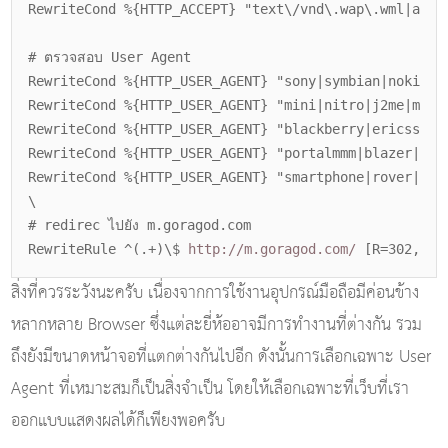
RewriteCond %{HTTP_ACCEPT} "text\/vnd\.wap\.wml|appl
# ตรวจสอบ User Agent
RewriteCond %{HTTP_USER_AGENT} "sony|symbian|nokia|s
RewriteCond %{HTTP_USER_AGENT} "mini|nitro|j2me|midp
RewriteCond %{HTTP_USER_AGENT} "blackberry|ericsson,
RewriteCond %{HTTP_USER_AGENT} "portalmmm|blazer|ava
RewriteCond %{HTTP_USER_AGENT} "smartphone|rover|ipa
\
# redirec ไปยัง m.goragod.com
RewriteRule ^(.+)\$
http://m.goragod.com/
[R=302,NC]
สิ่งที่ควรระวังนะครับ เนื่องจากการใช้งานอุปกรณ์มือถือมีค่อนข้าง
หลากหลาย Browser ซึ่งแต่ละยี่ห้ออาจมีการทำงานที่ต่างกัน รวม
ถึงยังมีขนาดหน้าจอที่แตกต่างกันไปอีก ดังนั้นการเลือกเฉพาะ User
Agent ที่เหมาะสมก็เป็นสิ่งจำเป็น โดยให้เลือกเฉพาะที่เว็บที่เรา
ออกแบบแสดงผลได้ก็เพียงพอครับ