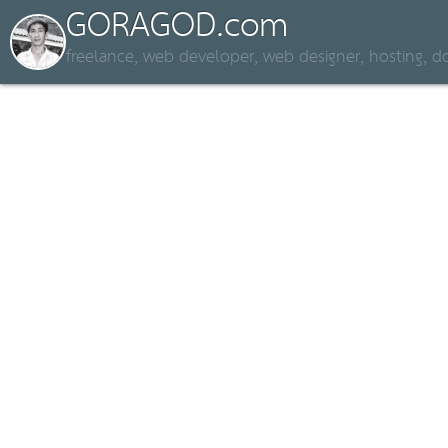
GORAGOD.com
freelance, web developer, web designer, hosting,