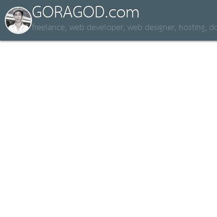
GORAGOD.com
freelance, web developer, web designer, hosting,