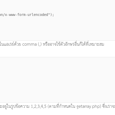
n/x-www-form-urlencoded");
ในแอเรย์ด้วย comma (,) หรืออาจใช้ตัวอักษรอื่นก็ได้ที่เหมาะสม
ะอยู่ในรูปข้อความ 1,2,3,4,5 (ตามที่กำหนดใน getarray.php) ซี่งเราจะแ