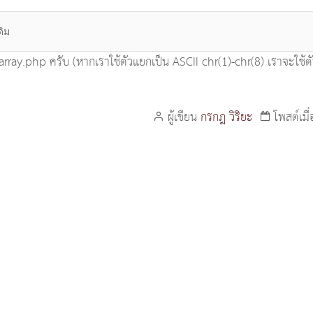
ิม
etarray.php ครับ (หากเราใช้ตัวแยกเป็น ASCII chr(1)-chr(8) เราจะใช
ผู้เขียน
กรกฎ วิริยะ
โพสต์เมื