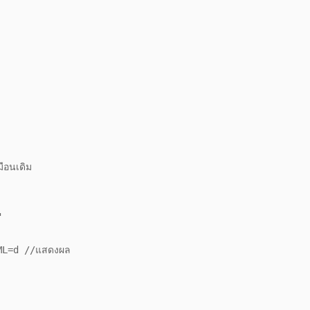
ือนเดิม
"
=d //แสดงผล