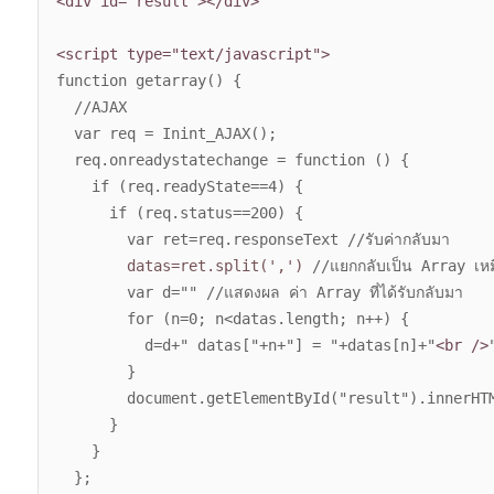
<div id="result">
</div>
<script type="text/javascript">
function getarray() {
//AJAX
var req = Inint_AJAX();
req.onreadystatechange = function () {
if (req.readyState==4) {
if (req.status==200) {
var ret=req.responseText //รับค่ากลับมา
datas=ret.split(',')
//แยกกลับเป็น Array เหม
var d="" //แสดงผล ค่า Array ที่ได้รับกลับมา
for (n=0; n<datas.length; n++) {
d=d+" datas["+n+"] = "+datas[n]+"
<br />
}
document.getElementById("result").innerHTML
}
}
};