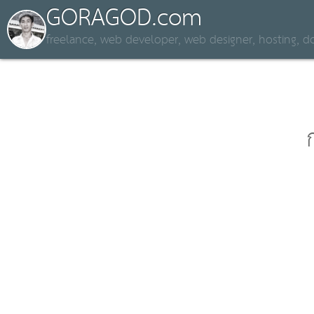
GORAGOD.com
freelance, web developer, web designer, hosting,