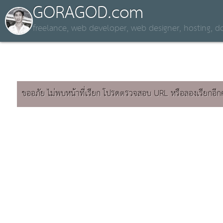
GORAGOD.com
freelance, web developer, web designer, hosting,
ขออภัย ไม่พบหน้าที่เรียก โปรดตรวจสอบ URL หรือลองเรียกอีกคร