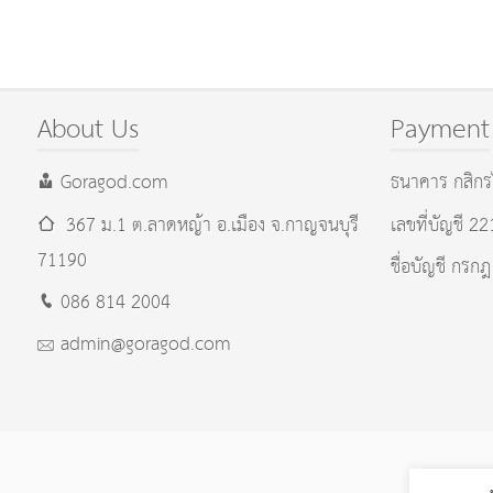
About Us
Payment
Goragod.com
ธนาคาร กสิกร
367 ม.1 ต.ลาดหญ้า อ.เมือง
จ.กาญจนบุรี
เลขที่บัญชี 2
71190
ชื่อบัญชี กรกฎ
086 814 2004
admin@goragod.com