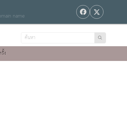
 domain name
ั้ง