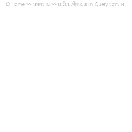
Home
บทความ
เปรียบเทียบผลการ Query ระหว่างมี
การใช้ HAVING และการใช้คำสั่งคำนวณลงใน WHERE