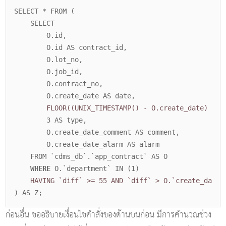
SELECT * FROM (
SELECT
O.id,
O.id AS contract_id,
O.lot_no,
O.job_id,
O.contract_no,
O.create_date AS date,
FLOOR((UNIX_TIMESTAMP() - O.create_date) / 8
3 AS type,
O.create_date_comment AS comment,
O.create_date_alarm AS alarm
FROM `cdms_db`.`app_contract` AS O
WHERE
O.`department` IN (1)
HAVING `diff` >= 55 AND `diff` > O.`create_date_
) AS Z;
ก่อนอื่น ขออธิบายเงื่อนไขคำสั่งของด้านบนก่อน มีการคำนวณช่วง