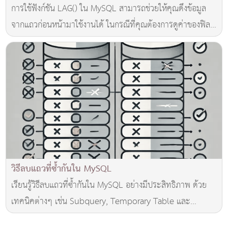
การใช้ฟังก์ชัน LAG() ใน MySQL สามารถช่วยให้คุณดึงข้อมูล
จากแถวก่อนหน้ามาใช้งานได้ ในกรณีที่คุณต้องการดูค่าของฟิลด์
ในแถวก่อนหน้าในผลลัพธ์ของคุณ เช่น การคำนวณการ
เปลี่ยนแปลงของค่าในแถวปัจจุบันเทียบกับแถวก่อนหน้า
วิธีลบแถวที่ซ้ำกันใน MySQL
เรียนรู้วิธีลบแถวที่ซ้ำกันใน MySQL อย่างมีประสิทธิภาพ ด้วย
เทคนิคต่างๆ เช่น Subquery, Temporary Table และ
ROW_NUMBER() พร้อมคำแนะนำสำหรับการรักษาคุณภาพ