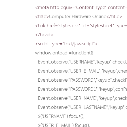
<meta http-equiv="Content-Type" content="
<title>
Computer Hardware Online
</title>
<link href="styles.css" rel="stylesheet" type=
</head>
<script type="text/javascript">
window.onload =function(){
Event.observe("USERNAME","keyup",checkU
Event.observe("USER_E_MAIL","keyup",chec
Event.observe("PASSWORD","keyup",checkP
Event.observe("PASSWORD1","keyup",conPa
Event.observe("USER_NAME","keyup",checkF
Event.observe("USER_LASTNAME","keyup",c
$('USERNAME').focus();
$('USER_E_MAIL').focus();