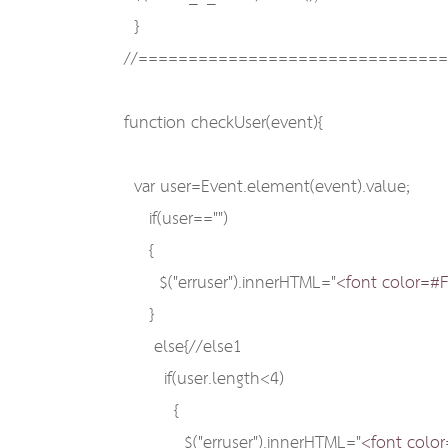
}
//==============================
function checkUser(event){
var user=Event.element(event).value;
if(user=="")
{
$("erruser").innerHTML="
<font color=#
}
else{//else1
if(user.length<4)
{
$("erruser").innerHTML="
<font colo