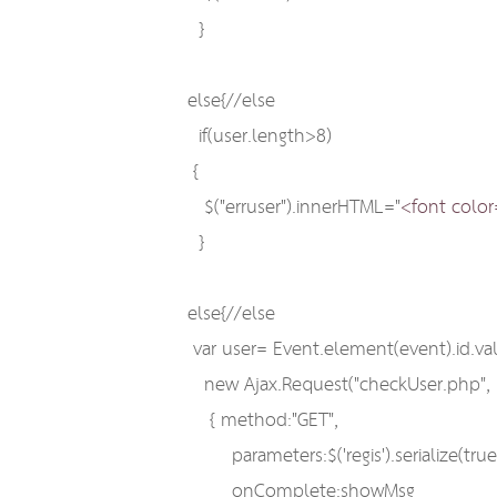
}
else{//else
if(user.length>8)
{
$("erruser").innerHTML="
<font colo
}
else{//else
var user= Event.element(event).id.va
new Ajax.Request("checkUser.php",
{ method:"GET",
parameters:$('regis').serialize(true)
onComplete:showMsg