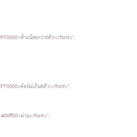
#FF0000>
ห้ามน้อยกว่า4ตัว!
</font>
";
#FF0000>
ต้องไม่เกิน8ตัว!
</font>
";
 #00ff00>
ผ่าน
</font>
";