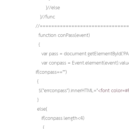
}//else
}//func
//==============================
function conPass(event)
{
var pass = document.getElementById('PA
var conpass = Event.element(event).valu
if(conpass=="")
{
$("errconpass").innerHTML="
<font color=
}
else{
if(conpass.length<4)
{