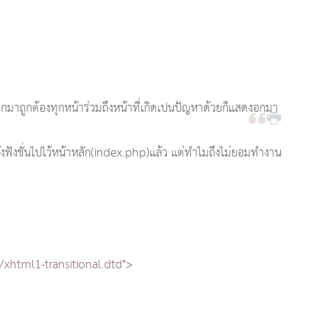
าถูกต้องทุกหน้าร่วมถึงหน้าที่เกิดเปนปัญหาด้วยก็แสดงอกมา
่งฟังชั่นไปไว้หน้าหลัก(index.php)แล้ว แต่ทำไมถึงไม่ยอมทำงาน
html1-transitional.dtd
">