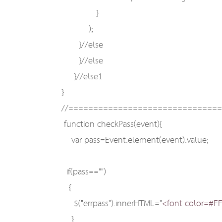
}
);
}//else
}//else
}//else1
}
//==============================
function checkPass(event){
var pass=Event.element(event).value;
if(pass=="")
{
$("errpass").innerHTML="
<font color=#F
}