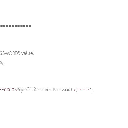
============
SSWORD').value;
e;
#FF0000>
*คุณยังไม่Confirm Password!
</font>
";