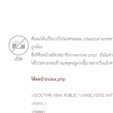
คือผมได้แก้ไขเวปโปรเจคของผม เปนแบบตามบทความ 
ถูกต้อง
ซึ่งก็คือหน้าสมัครสมาชิก(member.php) มันไม่สาม
เบิร์ด
ได้โปรดบอกผมที ผมหยุดอยู่ตรงนี้มาหลายวันแล้วค
โค้ดหน้าindex.php
<!DOCTYPE html PUBLIC "-//W3C//DTD XHTML
<html >
<head>