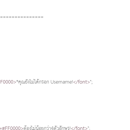
================
FF0000>
*คุณยังไม่ได้กรอก Username!
</font>
";
r=#FF0000>
ต้องไม่น้อยกว่า4ตัวอักษร!
</font>
";