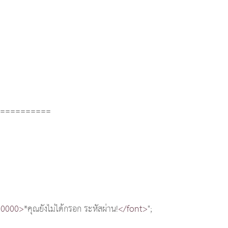
===========
F0000>
*คุณยังไม่ได้กรอก ระหัสผ่าน!
</font>
";