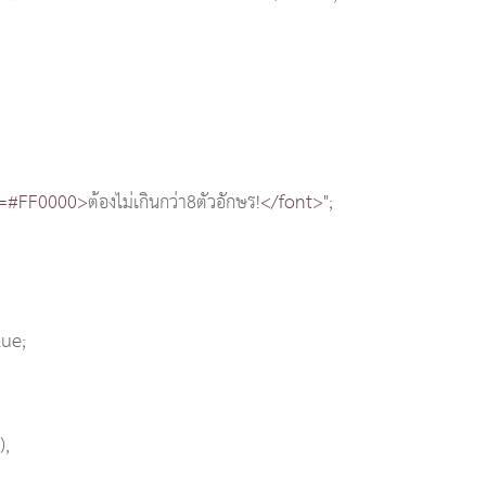
r=#FF0000>
ต้องไม่เกินกว่า8ตัวอักษร!
</font>
";
lue;
,