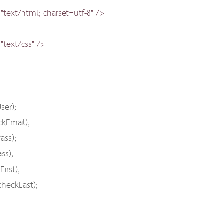
text/html; charset=utf-8" />
"text/css" />
ser);
kEmail);
ass);
ss);
irst);
heckLast);