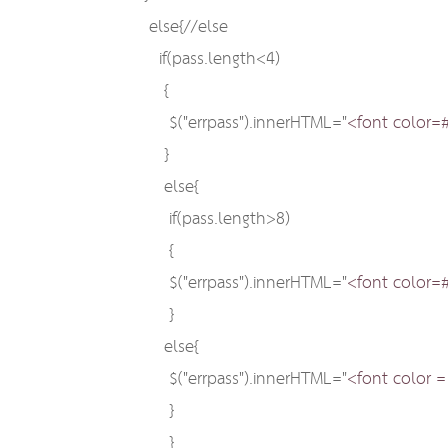
else{//else
if(pass.length<4)
{
$("errpass").innerHTML="
<font color=
}
else{
if(pass.length>8)
{
$("errpass").innerHTML="
<font color=
}
else{
$("errpass").innerHTML="
<font color =
}
}