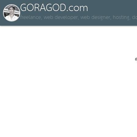
GORAGOD.com
freelance, web developer, web designer, hosting,