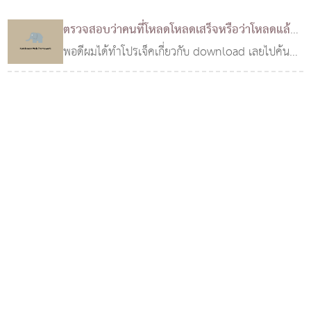
ตรวจสอบว่าคนที่โหลดโหลดเสร็จหรือว่าโหลดแล้ว
ล้มเหลวหรือยกเลิก
พอดีผมได้ทำโปรเจ็คเกี่ยวกับ download เลยไปค้นๆ
26 พ.ย. 2553
อยู่ประมาณครึ่งวันก็ได้คำตอบมาโดนใจมากๆ