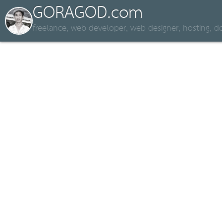
GORAGOD.com
freelance, web developer, web designer, hosting,