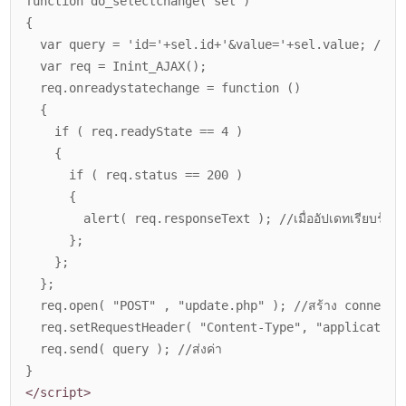
function do_selectchange( sel )
{
var query = 'id='+sel.id+'&value='+sel.value; //ค่าที่ส่ง
var req = Inint_AJAX();
req.onreadystatechange = function ()
{
if ( req.readyState == 4 )
{
if ( req.status == 200 )
{
alert( req.responseText ); //เมื่ออัปเดทเรียบร้อย (อาจ
};
};
};
req.open( "POST" , "update.php" ); //สร้าง connecti
req.setRequestHeader( "Content-Type", "application
req.send( query ); //ส่งค่า
}
</script>