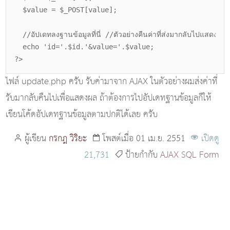
$value = $_POST[value];
//อัปเดทลงฐานข้อมูลที่นี่ //ตัวอย่างคืนค่าที่ส่งมากลับไปแสดงผล
echo 'id='.$id.'&value='.$value;
?>
ไฟล์ update.php ครับ รับค่ามาจาก AJAX ในตัวอย่างผมส่งค่าที่
รับมากลับคืนไปเพื่อแสดงผล ถ้าต้องการไปอัปเดทฐานข้อมูลก็ให้
เขียนโค้ดอัปเดทฐานข้อมูลตามปกติได้เลย ครับ
ผู้เขียน
กรกฎ วิริยะ
โพสต์เมื่อ 01 เม.ย. 2551
เปิดดู
21,731
ป้ายกำกับ
AJAX
SQL
Form