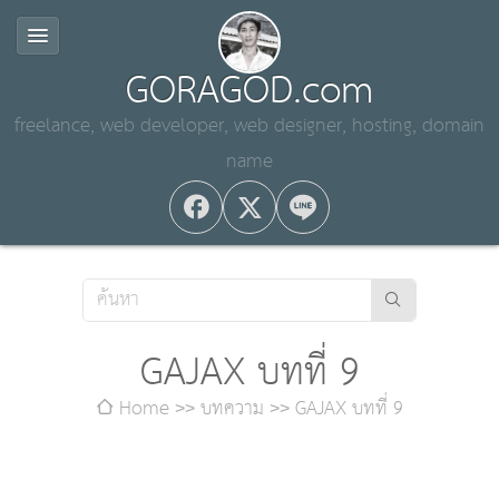
GORAGOD.com
freelance, web developer, web designer, hosting, domain
name
GAJAX บทที่ 9
Home
บทความ
GAJAX บทที่ 9