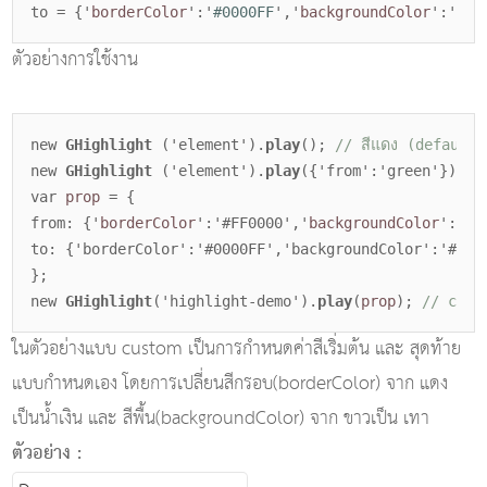
to = {'
borderColor
':'
#0000FF
','
backgroundColor
':'
#FF
ตัวอย่างการใช้งาน
new
GHighlight
('element').
play
();
// สีแดง (default)
new
GHighlight
('element').
play
({'from':'green'});
/
var
prop
= {
from: {'
borderColor
':'#FF0000','
backgroundColor
':'#F
to: {'borderColor':'#0000FF','backgroundColor':'#EF
};
new
GHighlight
('highlight-demo').
play
(
prop
);
// cust
ในตัวอย่างแบบ custom เป็นการกำหนดค่าสีเริ่มต้น และ สุดท้าย
แบบกำหนดเอง โดยการเปลี่ยนสีกรอบ(borderColor) จาก แดง
เป็นน้ำเงิน และ สีพื้น(backgroundColor) จาก ขาวเป็น เทา
ตัวอย่าง :