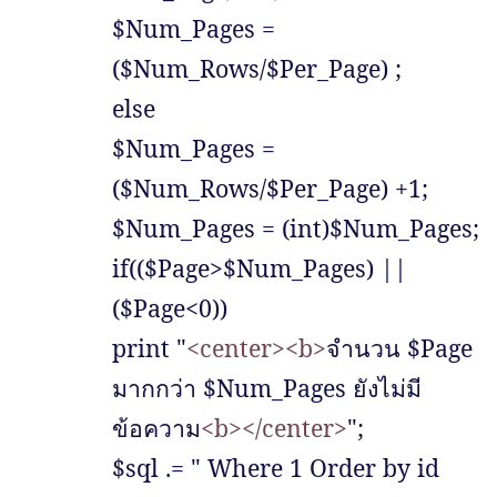
$Num_Pages =
($Num_Rows/$Per_Page) ;
else
$Num_Pages =
($Num_Rows/$Per_Page) +1;
$Num_Pages = (int)$Num_Pages;
if(($Page>$Num_Pages) ||
($Page<0))
print "
<center>
<b>
จำนวน
$Page
มากกว่า
$Num_Pages
ยังไม่มี
ข้อความ
<b>
</center>
";
$sql .= " Where 1 Order by id