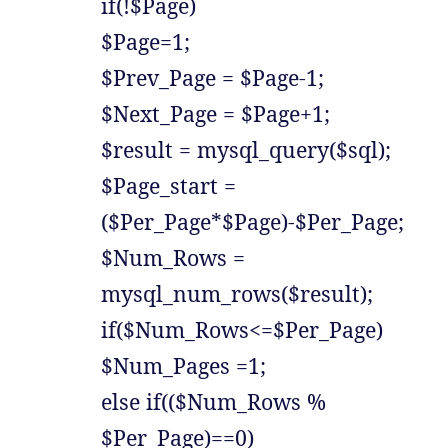
if(!$Page)
$Page=1;
$Prev_Page = $Page-1;
$Next_Page = $Page+1;
$result = mysql_query($sql);
$Page_start =
($Per_Page*$Page)-$Per_Page;
$Num_Rows =
mysql_num_rows($result);
if($Num_Rows<=$Per_Page)
$Num_Pages =1;
else if(($Num_Rows %
$Per_Page)==0)