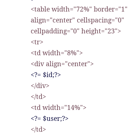
<table width="72%" border="1"
align="center" cellspacing="0"
cellpadding="0" height="23">
<tr>
<td width="8%">
<div align="center">
<?= $id;?>
</div>
</td>
<td width="14%">
<?= $user;?>
</td>