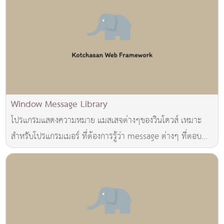
Window Message Library
โปรแกรมแสดงความหมาย แมสเสจต่างๆของวินโดวส์ เหมาะ
สำหรับโปรแกรมเมอร์ ที่ต้องการรู้ว่า message ต่างๆ ที่ตอบ
กลับจาก Windows มีอะไรบ้าง