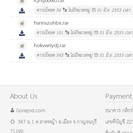
icjhqlxxko.rar
ดาวน์โหลด
56
ไม่มีหมวดหมู่
01 มิ.ย. 2553 เวลา 
hsnnszuhbx.rar
ดาวน์โหลด
101
ไม่มีหมวดหมู่
01 มิ.ย. 2553 เวล
hokvwriydj.rar
ดาวน์โหลด
545
ไม่มีหมวดหมู่
01 มิ.ย. 2553 เวล
About Us
Payment
Goragod.com
ธนาคาร กสิกร
367 ม.1 ต.ลาดหญ้า อ.เมือง
จ.กาญจนบุรี
เลขที่บัญชี 2
71190