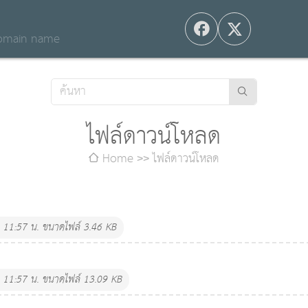
 domain name
ไฟล์ดาวน์โหลด
Home
ไฟล์ดาวน์โหลด
า 11:57 น.
ขนาดไฟล์ 3.46 KB
า 11:57 น.
ขนาดไฟล์ 13.09 KB